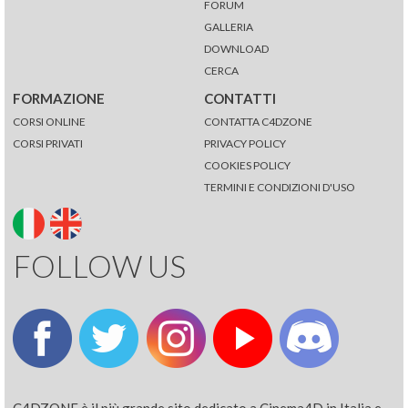
FORUM
GALLERIA
DOWNLOAD
CERCA
FORMAZIONE
CONTATTI
CORSI ONLINE
CONTATTA C4DZONE
CORSI PRIVATI
PRIVACY POLICY
COOKIES POLICY
TERMINI E CONDIZIONI D'USO
FOLLOW US
C4DZONE è il più grande sito dedicato a Cinema4D in Italia e