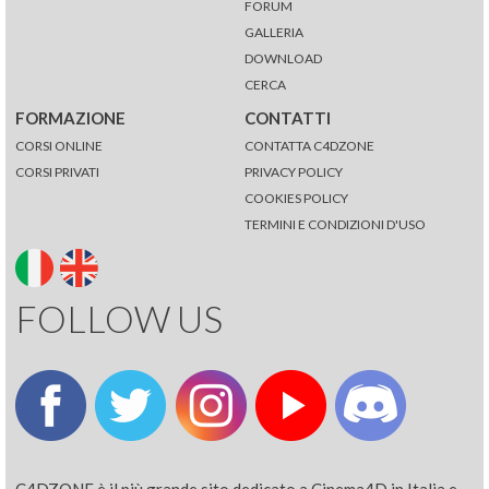
FORUM
GALLERIA
DOWNLOAD
CERCA
FORMAZIONE
CONTATTI
CORSI ONLINE
CONTATTA C4DZONE
CORSI PRIVATI
PRIVACY POLICY
COOKIES POLICY
TERMINI E CONDIZIONI D'USO
FOLLOW US
C4DZONE è il più grande sito dedicato a Cinema4D in Italia e