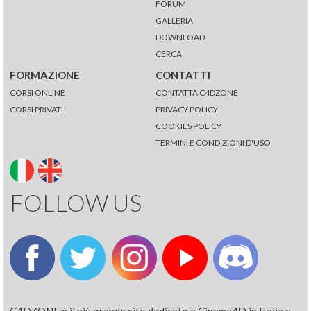
FORUM
GALLERIA
DOWNLOAD
CERCA
FORMAZIONE
CONTATTI
CORSI ONLINE
CONTATTA C4DZONE
CORSI PRIVATI
PRIVACY POLICY
COOKIES POLICY
TERMINI E CONDIZIONI D'USO
FOLLOW US
C4DZONE è il più grande sito dedicato a Cinema4D in Italia e