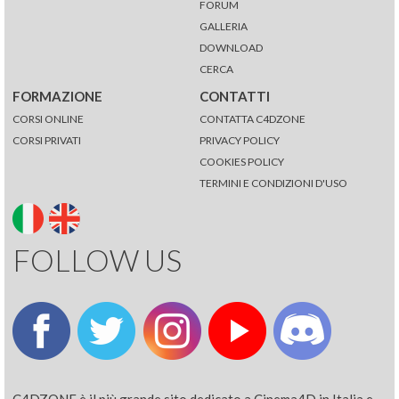
FORUM
GALLERIA
DOWNLOAD
CERCA
FORMAZIONE
CONTATTI
CORSI ONLINE
CONTATTA C4DZONE
CORSI PRIVATI
PRIVACY POLICY
COOKIES POLICY
TERMINI E CONDIZIONI D'USO
FOLLOW US
C4DZONE è il più grande sito dedicato a Cinema4D in Italia e