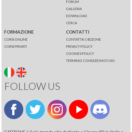
FORUM
GALLERIA
DOWNLOAD
CERCA
FORMAZIONE
CONTATTI
CORSI ONLINE
CONTATTA C4DZONE
CORSI PRIVATI
PRIVACY POLICY
COOKIES POLICY
TERMINI E CONDIZIONI D'USO
FOLLOW US
C4DZONE è il più grande sito dedicato a Cinema4D in Italia e