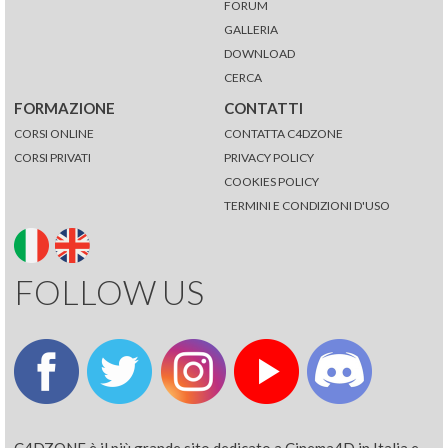
FORUM
GALLERIA
DOWNLOAD
CERCA
FORMAZIONE
CONTATTI
CORSI ONLINE
CONTATTA C4DZONE
CORSI PRIVATI
PRIVACY POLICY
COOKIES POLICY
TERMINI E CONDIZIONI D'USO
FOLLOW US
C4DZONE è il più grande sito dedicato a Cinema4D in Italia e