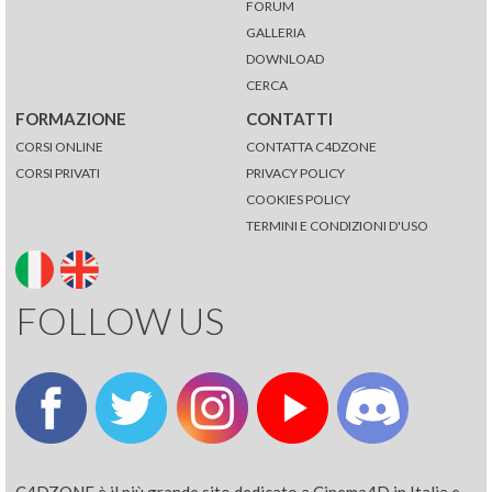
FORUM
GALLERIA
DOWNLOAD
CERCA
FORMAZIONE
CONTATTI
CORSI ONLINE
CONTATTA C4DZONE
CORSI PRIVATI
PRIVACY POLICY
COOKIES POLICY
TERMINI E CONDIZIONI D'USO
FOLLOW US
C4DZONE è il più grande sito dedicato a Cinema4D in Italia e