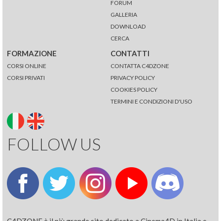
FORUM
GALLERIA
DOWNLOAD
CERCA
FORMAZIONE
CONTATTI
CORSI ONLINE
CONTATTA C4DZONE
CORSI PRIVATI
PRIVACY POLICY
COOKIES POLICY
TERMINI E CONDIZIONI D'USO
FOLLOW US
C4DZONE è il più grande sito dedicato a Cinema4D in Italia e