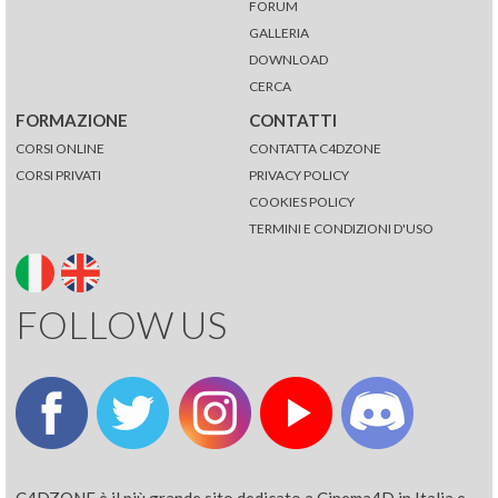
FORUM
GALLERIA
DOWNLOAD
CERCA
FORMAZIONE
CONTATTI
CORSI ONLINE
CONTATTA C4DZONE
CORSI PRIVATI
PRIVACY POLICY
COOKIES POLICY
TERMINI E CONDIZIONI D'USO
FOLLOW US
C4DZONE è il più grande sito dedicato a Cinema4D in Italia e