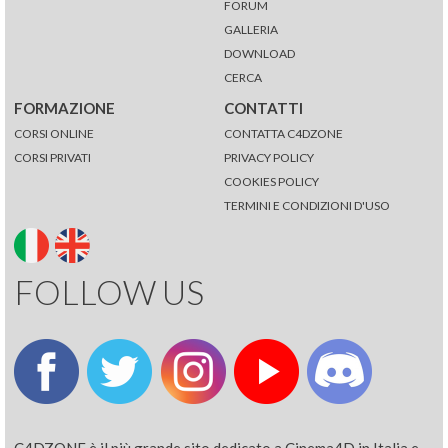
FORUM
GALLERIA
DOWNLOAD
CERCA
FORMAZIONE
CONTATTI
CORSI ONLINE
CONTATTA C4DZONE
CORSI PRIVATI
PRIVACY POLICY
COOKIES POLICY
TERMINI E CONDIZIONI D'USO
FOLLOW US
C4DZONE è il più grande sito dedicato a Cinema4D in Italia e