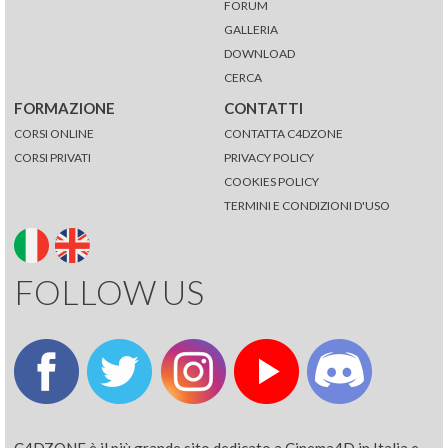
FORUM
GALLERIA
DOWNLOAD
CERCA
FORMAZIONE
CONTATTI
CORSI ONLINE
CONTATTA C4DZONE
CORSI PRIVATI
PRIVACY POLICY
COOKIES POLICY
TERMINI E CONDIZIONI D'USO
FOLLOW US
C4DZONE è il più grande sito dedicato a Cinema4D in Italia e