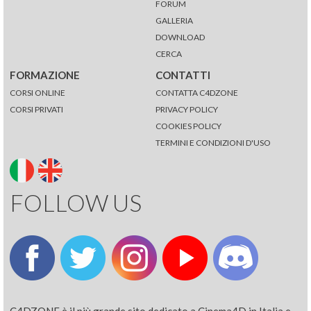
FORUM
GALLERIA
DOWNLOAD
CERCA
FORMAZIONE
CONTATTI
CORSI ONLINE
CONTATTA C4DZONE
CORSI PRIVATI
PRIVACY POLICY
COOKIES POLICY
TERMINI E CONDIZIONI D'USO
FOLLOW US
C4DZONE è il più grande sito dedicato a Cinema4D in Italia e