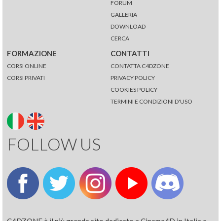
FORUM
GALLERIA
DOWNLOAD
CERCA
FORMAZIONE
CONTATTI
CORSI ONLINE
CONTATTA C4DZONE
CORSI PRIVATI
PRIVACY POLICY
COOKIES POLICY
TERMINI E CONDIZIONI D'USO
FOLLOW US
C4DZONE è il più grande sito dedicato a Cinema4D in Italia e