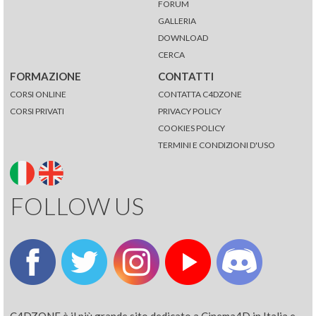
FORUM
GALLERIA
DOWNLOAD
CERCA
FORMAZIONE
CONTATTI
CORSI ONLINE
CONTATTA C4DZONE
CORSI PRIVATI
PRIVACY POLICY
COOKIES POLICY
TERMINI E CONDIZIONI D'USO
FOLLOW US
C4DZONE è il più grande sito dedicato a Cinema4D in Italia e