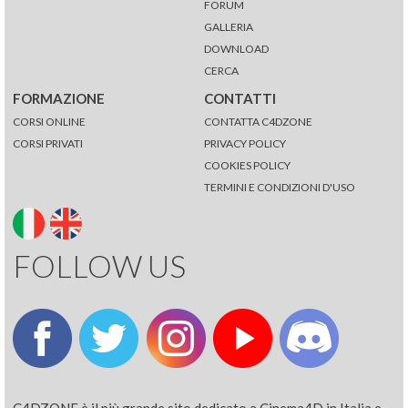
FORUM
GALLERIA
DOWNLOAD
CERCA
FORMAZIONE
CONTATTI
CORSI ONLINE
CONTATTA C4DZONE
CORSI PRIVATI
PRIVACY POLICY
COOKIES POLICY
TERMINI E CONDIZIONI D'USO
FOLLOW US
C4DZONE è il più grande sito dedicato a Cinema4D in Italia e