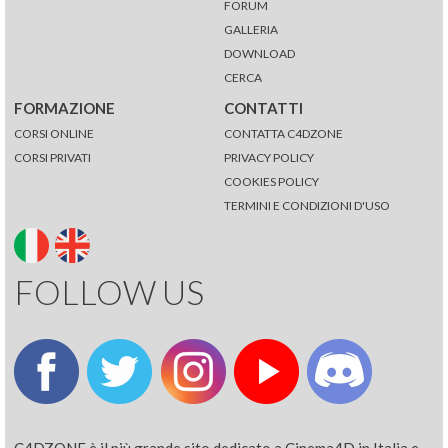
FORUM
GALLERIA
DOWNLOAD
CERCA
FORMAZIONE
CONTATTI
CORSI ONLINE
CONTATTA C4DZONE
CORSI PRIVATI
PRIVACY POLICY
COOKIES POLICY
TERMINI E CONDIZIONI D'USO
FOLLOW US
C4DZONE è il più grande sito dedicato a Cinema4D in Italia e