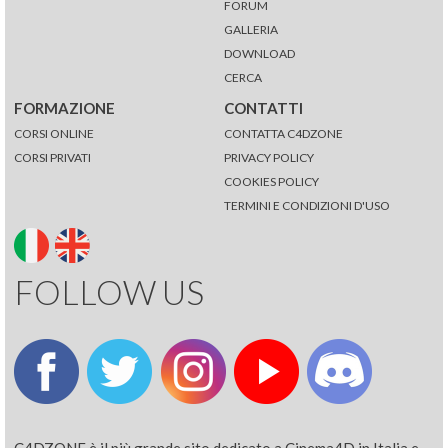
FORUM
GALLERIA
DOWNLOAD
CERCA
FORMAZIONE
CONTATTI
CORSI ONLINE
CONTATTA C4DZONE
CORSI PRIVATI
PRIVACY POLICY
COOKIES POLICY
TERMINI E CONDIZIONI D'USO
FOLLOW US
C4DZONE è il più grande sito dedicato a Cinema4D in Italia e