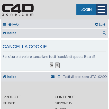
LOGIN
FAQ
Login
C
Indice
CANCELLA COOKIE
Sei sicuro di volere cancellare tutti i cookie di questa Board?
Indice
Tutti gli orari sono
UTC+02:00
PRODOTTI
CONTENUTI
PLUGINS
C4DZONE TV
TUTORIAL