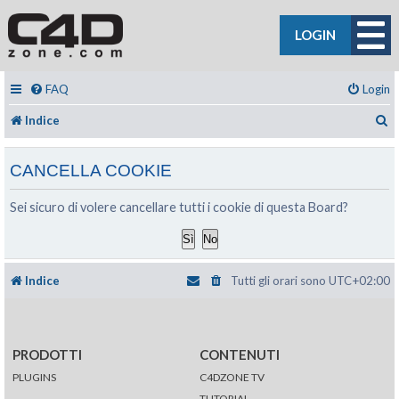
LOGIN
FAQ
Login
C
Indice
CANCELLA COOKIE
Sei sicuro di volere cancellare tutti i cookie di questa Board?
Indice
Tutti gli orari sono
UTC+02:00
PRODOTTI
CONTENUTI
PLUGINS
C4DZONE TV
TUTORIAL