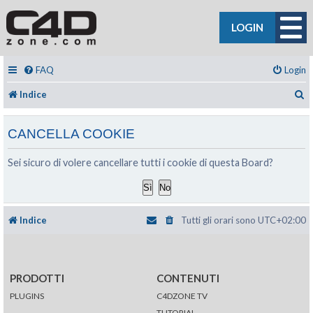
LOGIN
FAQ
Login
C
Indice
CANCELLA COOKIE
Sei sicuro di volere cancellare tutti i cookie di questa Board?
Indice
Tutti gli orari sono
UTC+02:00
PRODOTTI
CONTENUTI
PLUGINS
C4DZONE TV
TUTORIAL