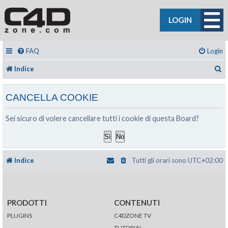
LOGIN
FAQ
Login
C
Indice
CANCELLA COOKIE
Sei sicuro di volere cancellare tutti i cookie di questa Board?
Indice
Tutti gli orari sono
UTC+02:00
PRODOTTI
CONTENUTI
PLUGINS
C4DZONE TV
TUTORIAL