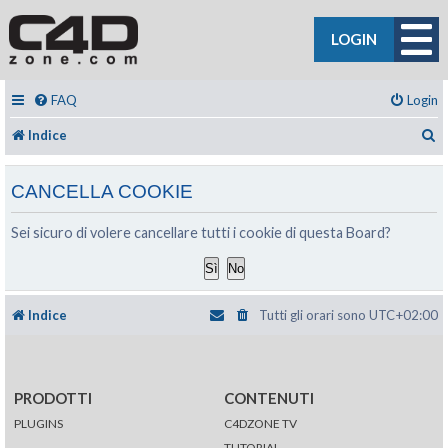
LOGIN
FAQ
Login
C
Indice
CANCELLA COOKIE
Sei sicuro di volere cancellare tutti i cookie di questa Board?
Indice
Tutti gli orari sono
UTC+02:00
PRODOTTI
CONTENUTI
PLUGINS
C4DZONE TV
TUTORIAL