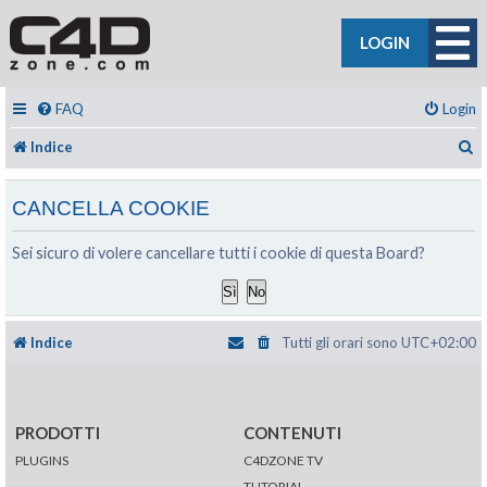
LOGIN
FAQ
Login
C
Indice
CANCELLA COOKIE
Sei sicuro di volere cancellare tutti i cookie di questa Board?
Indice
Tutti gli orari sono
UTC+02:00
PRODOTTI
CONTENUTI
PLUGINS
C4DZONE TV
TUTORIAL