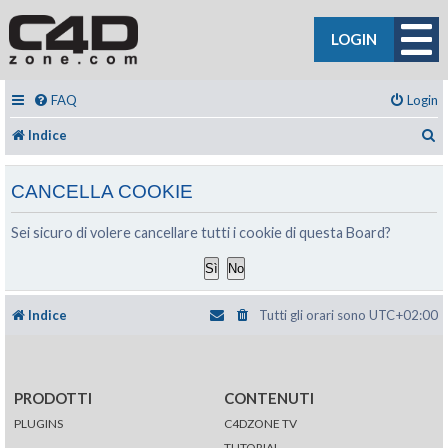
LOGIN
FAQ
Login
C
Indice
CANCELLA COOKIE
Sei sicuro di volere cancellare tutti i cookie di questa Board?
Indice
Tutti gli orari sono
UTC+02:00
PRODOTTI
CONTENUTI
PLUGINS
C4DZONE TV
TUTORIAL