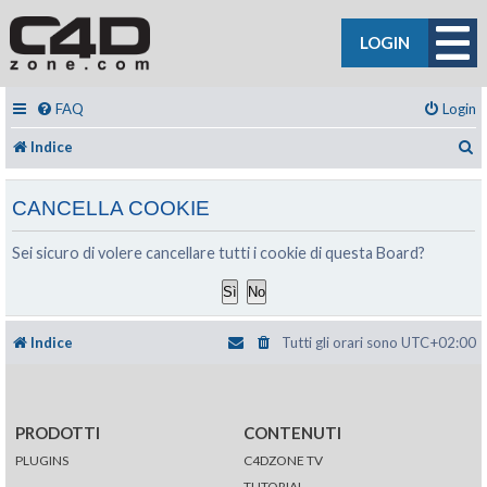
LOGIN
FAQ
Login
C
Indice
CANCELLA COOKIE
Sei sicuro di volere cancellare tutti i cookie di questa Board?
Indice
Tutti gli orari sono
UTC+02:00
PRODOTTI
CONTENUTI
PLUGINS
C4DZONE TV
TUTORIAL