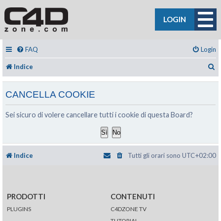
LOGIN
FAQ
Login
C
Indice
CANCELLA COOKIE
Sei sicuro di volere cancellare tutti i cookie di questa Board?
Indice
Tutti gli orari sono
UTC+02:00
PRODOTTI
CONTENUTI
PLUGINS
C4DZONE TV
TUTORIAL