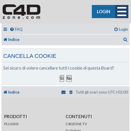
LOGIN
FAQ
Login
C
Indice
CANCELLA COOKIE
Sei sicuro di volere cancellare tutti i cookie di questa Board?
Indice
Tutti gli orari sono
UTC+02:00
PRODOTTI
CONTENUTI
PLUGINS
C4DZONE TV
TUTORIAL