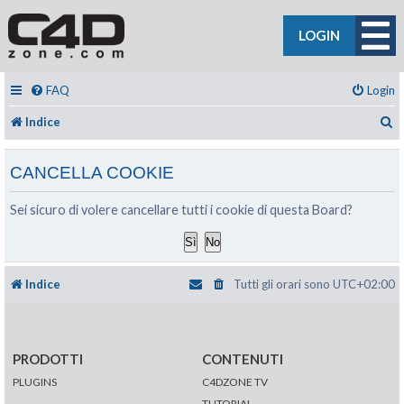
LOGIN
FAQ
Login
C
Indice
CANCELLA COOKIE
Sei sicuro di volere cancellare tutti i cookie di questa Board?
Indice
Tutti gli orari sono
UTC+02:00
PRODOTTI
CONTENUTI
PLUGINS
C4DZONE TV
TUTORIAL