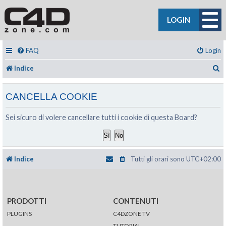
LOGIN
FAQ
Login
C
Indice
CANCELLA COOKIE
Sei sicuro di volere cancellare tutti i cookie di questa Board?
Indice
Tutti gli orari sono
UTC+02:00
PRODOTTI
CONTENUTI
PLUGINS
C4DZONE TV
TUTORIAL