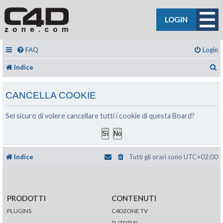
LOGIN
FAQ
Login
C
Indice
CANCELLA COOKIE
Sei sicuro di volere cancellare tutti i cookie di questa Board?
Indice
Tutti gli orari sono
UTC+02:00
PRODOTTI
CONTENUTI
PLUGINS
C4DZONE TV
TUTORIAL