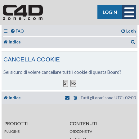
LOGIN
FAQ
Login
C
Indice
CANCELLA COOKIE
Sei sicuro di volere cancellare tutti i cookie di questa Board?
Indice
Tutti gli orari sono
UTC+02:00
PRODOTTI
CONTENUTI
PLUGINS
C4DZONE TV
TUTORIAL