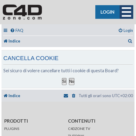
LOGIN
FAQ
Login
C
Indice
CANCELLA COOKIE
Sei sicuro di volere cancellare tutti i cookie di questa Board?
Indice
Tutti gli orari sono
UTC+02:00
PRODOTTI
CONTENUTI
PLUGINS
C4DZONE TV
TUTORIAL