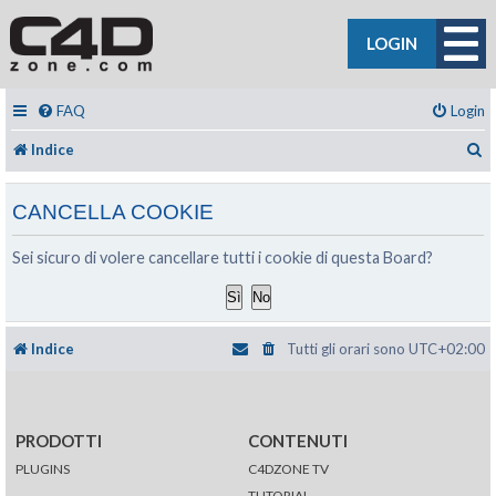
LOGIN
FAQ
Login
C
Indice
CANCELLA COOKIE
Sei sicuro di volere cancellare tutti i cookie di questa Board?
Indice
Tutti gli orari sono
UTC+02:00
PRODOTTI
CONTENUTI
PLUGINS
C4DZONE TV
TUTORIAL