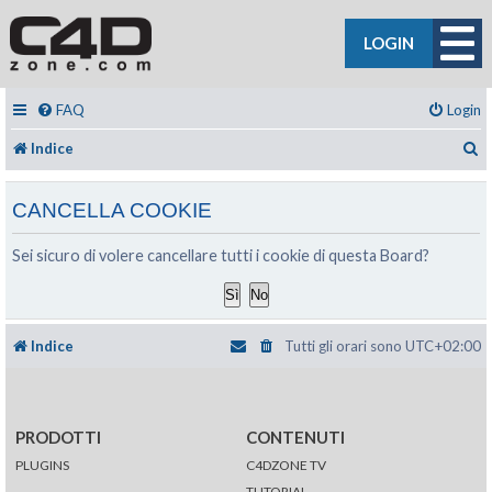
LOGIN
FAQ
Login
C
Indice
CANCELLA COOKIE
Sei sicuro di volere cancellare tutti i cookie di questa Board?
Indice
Tutti gli orari sono
UTC+02:00
PRODOTTI
CONTENUTI
PLUGINS
C4DZONE TV
TUTORIAL