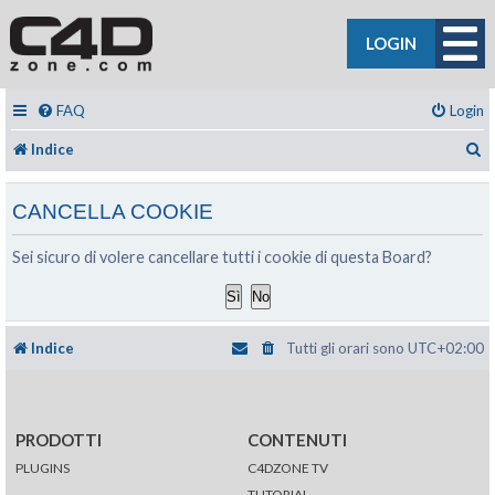
LOGIN
FAQ
Login
C
Indice
CANCELLA COOKIE
Sei sicuro di volere cancellare tutti i cookie di questa Board?
Indice
Tutti gli orari sono
UTC+02:00
PRODOTTI
CONTENUTI
PLUGINS
C4DZONE TV
TUTORIAL