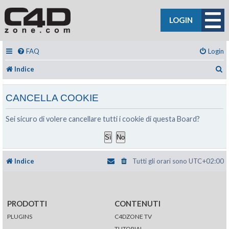
LOGIN
FAQ
Login
C
Indice
CANCELLA COOKIE
Sei sicuro di volere cancellare tutti i cookie di questa Board?
Indice
Tutti gli orari sono
UTC+02:00
PRODOTTI
CONTENUTI
PLUGINS
C4DZONE TV
TUTORIAL