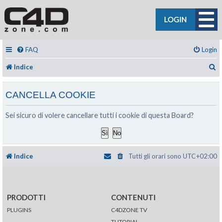
LOGIN
FAQ
Login
C
Indice
CANCELLA COOKIE
Sei sicuro di volere cancellare tutti i cookie di questa Board?
Indice
Tutti gli orari sono
UTC+02:00
PRODOTTI
CONTENUTI
PLUGINS
C4DZONE TV
TUTORIAL