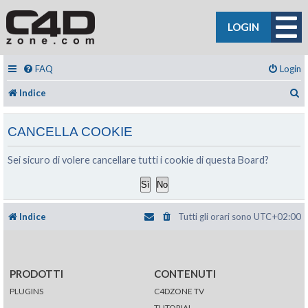
LOGIN
FAQ
Login
C
Indice
CANCELLA COOKIE
Sei sicuro di volere cancellare tutti i cookie di questa Board?
Indice
Tutti gli orari sono
UTC+02:00
PRODOTTI
CONTENUTI
PLUGINS
C4DZONE TV
TUTORIAL