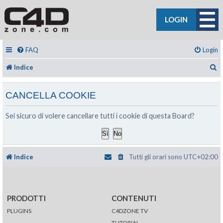
LOGIN
FAQ
Login
C
Indice
CANCELLA COOKIE
Sei sicuro di volere cancellare tutti i cookie di questa Board?
Indice
Tutti gli orari sono
UTC+02:00
PRODOTTI
CONTENUTI
PLUGINS
C4DZONE TV
TUTORIAL