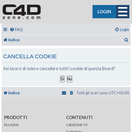
LOGIN
FAQ
Login
C
Indice
CANCELLA COOKIE
Sei sicuro di volere cancellare tutti i cookie di questa Board?
Indice
Tutti gli orari sono
UTC+02:00
PRODOTTI
CONTENUTI
PLUGINS
C4DZONE TV
TUTORIAL