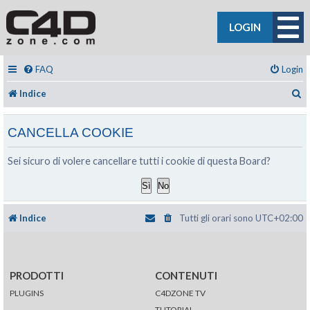
LOGIN
FAQ
Login
C
Indice
CANCELLA COOKIE
Sei sicuro di volere cancellare tutti i cookie di questa Board?
Indice
Tutti gli orari sono
UTC+02:00
PRODOTTI
CONTENUTI
PLUGINS
C4DZONE TV
TUTORIAL