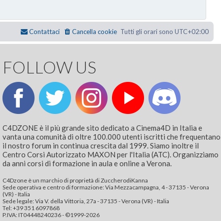
Contattaci
Cancella cookie
Tutti gli orari sono
UTC+02:00
FOLLOW US
C4DZONE è il più grande sito dedicato a Cinema4D in Italia e
vanta una comunità di oltre 100.000 utenti iscritti che frequentano
il nostro forum in continua crescita dal 1999. Siamo inoltre il
Centro Corsi Autorizzato MAXON per l'Italia (ATC). Organizziamo
da anni corsi di formazione in aula e online a Verona.
C4Dzone è un marchio di proprietà di ZuccherodiKanna
Sede operativa e centro di formazione: Via Mezzacampagna, 4 - 37135 - Verona
(VR) - Italia
Sede legale: Via V. della Vittoria, 27a - 37135 - Verona (VR) - Italia
Tel: +39 351 6097868‬
P.IVA: IT04448240236 - ©1999-2026