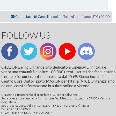
Contattaci
Cancella cookie
Tutti gli orari sono
UTC+02:00
FOLLOW US
C4DZONE è il più grande sito dedicato a Cinema4D in Italia e
vanta una comunità di oltre 100.000 utenti iscritti che frequentano
il nostro forum in continua crescita dal 1999. Siamo inoltre il
Centro Corsi Autorizzato MAXON per l'Italia (ATC). Organizziamo
da anni corsi di formazione in aula e online a Verona.
C4Dzone è un marchio di proprietà di ZuccherodiKanna
Sede operativa e centro di formazione: Via Mezzacampagna, 4 - 37135 - Verona
(VR) - Italia
Sede legale: Via V. della Vittoria, 27a - 37135 - Verona (VR) - Italia
Tel: +39 351 6097868‬
P.IVA: IT04448240236 - ©1999-2026