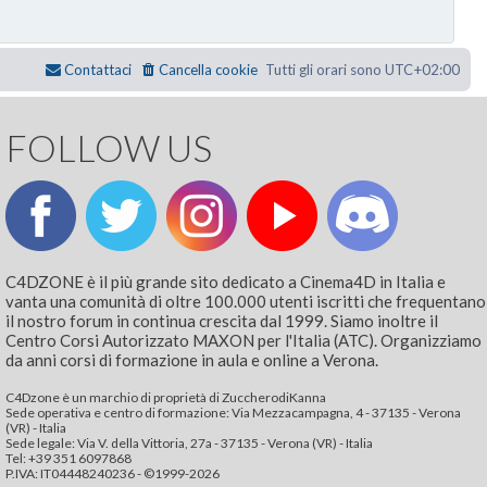
Contattaci
Cancella cookie
Tutti gli orari sono
UTC+02:00
FOLLOW US
C4DZONE è il più grande sito dedicato a Cinema4D in Italia e
vanta una comunità di oltre 100.000 utenti iscritti che frequentano
il nostro forum in continua crescita dal 1999. Siamo inoltre il
Centro Corsi Autorizzato MAXON per l'Italia (ATC). Organizziamo
da anni corsi di formazione in aula e online a Verona.
C4Dzone è un marchio di proprietà di ZuccherodiKanna
Sede operativa e centro di formazione: Via Mezzacampagna, 4 - 37135 - Verona
(VR) - Italia
Sede legale: Via V. della Vittoria, 27a - 37135 - Verona (VR) - Italia
Tel: +39 351 6097868‬
P.IVA: IT04448240236 - ©1999-2026