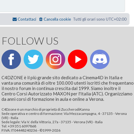
Contattaci
Cancella cookie
Tutti gli orari sono
UTC+02:00
FOLLOW US
C4DZONE è il più grande sito dedicato a Cinema4D in Italia e
vanta una comunità di oltre 100.000 utenti iscritti che frequentano
il nostro forum in continua crescita dal 1999. Siamo inoltre il
Centro Corsi Autorizzato MAXON per l'Italia (ATC). Organizziamo
da anni corsi di formazione in aula e online a Verona.
C4Dzone è un marchio di proprietà di ZuccherodiKanna
Sede operativa e centro di formazione: Via Mezzacampagna, 4 - 37135 - Verona
(VR) - Italia
Sede legale: Via V. della Vittoria, 27a - 37135 - Verona (VR) - Italia
Tel: +39 351 6097868‬
P.IVA: IT04448240236 - ©1999-2026