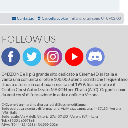
Contattaci
Cancella cookie
Tutti gli orari sono
UTC+02:00
FOLLOW US
C4DZONE è il più grande sito dedicato a Cinema4D in Italia e
vanta una comunità di oltre 100.000 utenti iscritti che frequentano
il nostro forum in continua crescita dal 1999. Siamo inoltre il
Centro Corsi Autorizzato MAXON per l'Italia (ATC). Organizziamo
da anni corsi di formazione in aula e online a Verona.
C4Dzone è un marchio di proprietà di ZuccherodiKanna
Sede operativa e centro di formazione: Via Mezzacampagna, 4 - 37135 - Verona
(VR) - Italia
Sede legale: Via V. della Vittoria, 27a - 37135 - Verona (VR) - Italia
Tel: +39 351 6097868‬
P.IVA: IT04448240236 - ©1999-2026