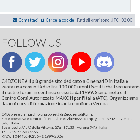
Contattaci
Cancella cookie
Tutti gli orari sono
UTC+02:00
FOLLOW US
C4DZONE è il più grande sito dedicato a Cinema4D in Italia e
vanta una comunità di oltre 100.000 utenti iscritti che frequentano
il nostro forum in continua crescita dal 1999. Siamo inoltre il
Centro Corsi Autorizzato MAXON per l'Italia (ATC). Organizziamo
da anni corsi di formazione in aula e online a Verona.
C4Dzone è un marchio di proprietà di ZuccherodiKanna
Sede operativa e centro di formazione: Via Mezzacampagna, 4 - 37135 - Verona
(VR) - Italia
Sede legale: Via V. della Vittoria, 27a - 37135 - Verona (VR) - Italia
Tel: +39 351 6097868‬
P.IVA: IT04448240236 - ©1999-2026