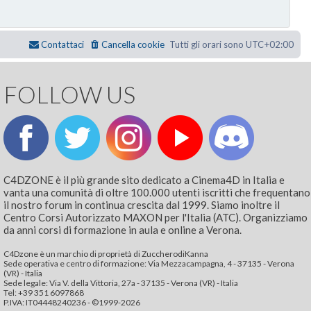
Contattaci
Cancella cookie
Tutti gli orari sono
UTC+02:00
FOLLOW US
C4DZONE è il più grande sito dedicato a Cinema4D in Italia e
vanta una comunità di oltre 100.000 utenti iscritti che frequentano
il nostro forum in continua crescita dal 1999. Siamo inoltre il
Centro Corsi Autorizzato MAXON per l'Italia (ATC). Organizziamo
da anni corsi di formazione in aula e online a Verona.
C4Dzone è un marchio di proprietà di ZuccherodiKanna
Sede operativa e centro di formazione: Via Mezzacampagna, 4 - 37135 - Verona
(VR) - Italia
Sede legale: Via V. della Vittoria, 27a - 37135 - Verona (VR) - Italia
Tel: +39 351 6097868‬
P.IVA: IT04448240236 - ©1999-2026