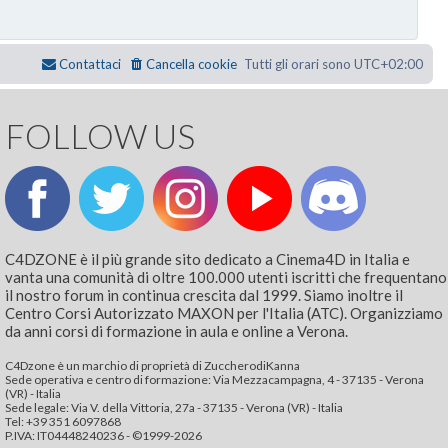
Contattaci
Cancella cookie
Tutti gli orari sono
UTC+02:00
FOLLOW US
C4DZONE è il più grande sito dedicato a Cinema4D in Italia e
vanta una comunità di oltre 100.000 utenti iscritti che frequentano
il nostro forum in continua crescita dal 1999. Siamo inoltre il
Centro Corsi Autorizzato MAXON per l'Italia (ATC). Organizziamo
da anni corsi di formazione in aula e online a Verona.
C4Dzone è un marchio di proprietà di ZuccherodiKanna
Sede operativa e centro di formazione: Via Mezzacampagna, 4 - 37135 - Verona
(VR) - Italia
Sede legale: Via V. della Vittoria, 27a - 37135 - Verona (VR) - Italia
Tel: +39 351 6097868‬
P.IVA: IT04448240236 - ©1999-2026