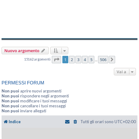
Nuovo argomento
Pagina
1
di
506
1
2
3
4
5
506
15162 argomenti
Prossimo
…
Vai a
PERMESSI FORUM
Non puoi
aprire nuovi argomenti
Non puoi
rispondere negli argomenti
Non puoi
modificare i tuoi messaggi
Non puoi
cancellare i tuoi messaggi
Non puoi
inviare allegati
Indice
Tutti gli orari sono
UTC+02:00