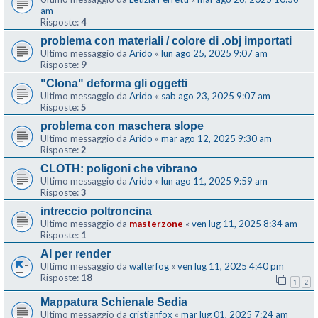
am
Risposte:
4
problema con materiali / colore di .obj importati
Ultimo messaggio da
Arido
«
lun ago 25, 2025 9:07 am
Risposte:
9
"Clona" deforma gli oggetti
Ultimo messaggio da
Arido
«
sab ago 23, 2025 9:07 am
Risposte:
5
problema con maschera slope
Ultimo messaggio da
Arido
«
mar ago 12, 2025 9:30 am
Risposte:
2
CLOTH: poligoni che vibrano
Ultimo messaggio da
Arido
«
lun ago 11, 2025 9:59 am
Risposte:
3
intreccio poltroncina
Ultimo messaggio da
masterzone
«
ven lug 11, 2025 8:34 am
Risposte:
1
AI per render
Ultimo messaggio da
walterfog
«
ven lug 11, 2025 4:40 pm
Risposte:
18
1
2
Mappatura Schienale Sedia
Ultimo messaggio da
cristianfox
«
mar lug 01, 2025 7:24 am