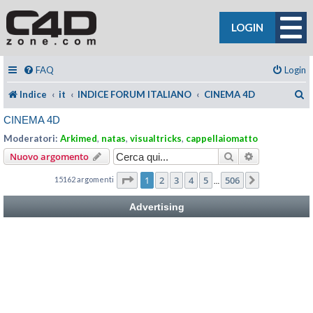
LOGIN
FAQ
Login
C
Indice
it
INDICE FORUM ITALIANO
CINEMA 4D
CINEMA 4D
Moderatori:
Arkimed
,
natas
,
visualtricks
,
cappellaiomatto
Cerca
Ricerca avan
Nuovo argomento
Pagina
1
di
506
1
2
3
4
5
506
15162 argomenti
Prossimo
…
Advertising